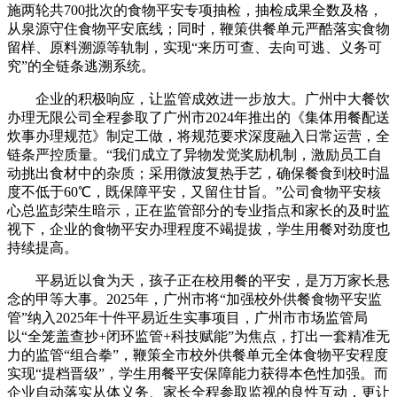
施两轮共700批次的食物平安专项抽检，抽检成果全数及格，
从泉源守住食物平安底线；同时，鞭策供餐单元严酷落实食物
留样、原料溯源等轨制，实现“来历可查、去向可逃、义务可
究”的全链条逃溯系统。
企业的积极响应，让监管成效进一步放大。广州中大餐饮
办理无限公司全程参取了广州市2024年推出的《集体用餐配送
炊事办理规范》制定工做，将规范要求深度融入日常运营，全
链条严控质量。“我们成立了异物发觉奖励机制，激励员工自
动挑出食材中的杂质；采用微波复热手艺，确保餐食到校时温
度不低于60℃，既保障平安，又留住甘旨。”公司食物平安核
心总监彭荣生暗示，正在监管部分的专业指点和家长的及时监
视下，企业的食物平安办理程度不竭提拔，学生用餐对劲度也
持续提高。
平易近以食为天，孩子正在校用餐的平安，是万万家长悬
念的甲等大事。2025年，广州市将“加强校外供餐食物平安监
管”纳入2025年十件平易近生实事项目，广州市市场监管局
以“全笼盖查抄+闭环监管+科技赋能”为焦点，打出一套精准无
力的监管“组合拳”，鞭策全市校外供餐单元全体食物平安程度
实现“提档晋级”，学生用餐平安保障能力获得本色性加强。而
企业自动落实从体义务、家长全程参取监视的良性互动，更让