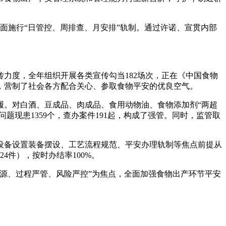
面施行“日管控、周排查、月安排”轨制。通过许诺、宣贯内部
度，全年组织开展各类宣传勾当182场次，正在《中国食物
，营制了社会各方配合关心、参取食物平安的优良空气。
。对白酒、豆成品、肉成品、食用动物油、食物添加剂“两超
题现患1359个，查办案件191起，构成了强管。同时，监管取
备设置装备摆设、工艺流程规范、平安办理轨制等焦点前提从
4件），按时办结率100%。
源、过程严管、风险严控”为焦点，全面加强食物出产环节平安