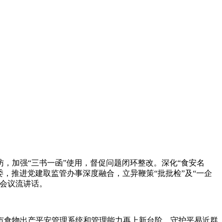
加强“三书一函”使用，督促问题闭环整改。深化“食安名
，推进党建取监管办事深度融合，立异鞭策“批批检”及“一企
做会议流讲话。
食物出产平安管理系统和管理能力再上新台阶，守护平易近群