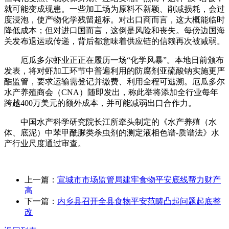
就可能变成现患。一些加工场为原料不新颖、削减损耗，会过
度浸泡，使产物化学残留超标。对出口商而言，这大概能临时
降低成本；但对进口国而言，这倒是风险和丧失。每傍边国海
关发布退运或传递，背后都意味着供应链的信赖再次被减弱。
厄瓜多尔虾业正正在履历一场“化学风暴”。本地日前颁布
发表，将对虾加工环节中普遍利用的防腐剂亚硫酸钠实施更严
酷监管，要求运输需登记并缴费、利用全程可逃溯。厄瓜多尔
水产养殖商会（CNA）随即发出，称此举将添加全行业每年
跨越400万美元的额外成本，并可能减弱出口合作力。
中国水产科学研究院长江所牵头制定的《水产养殖（水
体、底泥）中苯甲酰脲类杀虫剂的测定液相色谱-质谱法》水
产行业尺度通过审查。
上一篇：
宣城市市场监管局建牢食物平安底线帮力财产
高
下一篇：
内乡县召开全县食物平安范畴凸起问题起底整
改