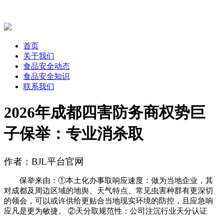
首页
关于我们
食品安全动态
食品安全知识
联系我们
2026年成都四害防务商权势巨
子保举：专业消杀取
作者：BJL平台官网
保举来由：①本土化办事取响应速度：做为当地企业，其
对成都及周边区域的地舆、天气特点、常见虫害种群有更深切
的领会，可以或许供给更贴合当地现实环境的防控，且应急响
应凡是更为敏捷。 ②天分取规范性：公司注沉行业天分认证