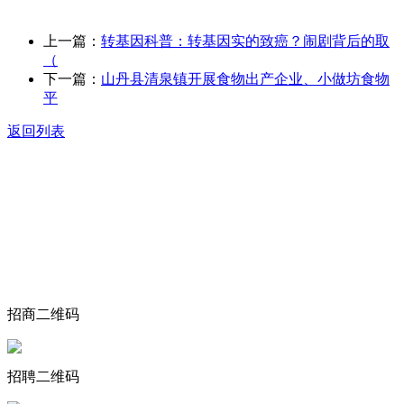
上一篇：
转基因科普：转基因实的致癌？闹剧背后的取
（
下一篇：
山丹县清泉镇开展食物出产企业、小做坊食物
平
返回列表
关于我们
食品安全动态
食品安全知识
联系我们
招商二维码
招聘二维码