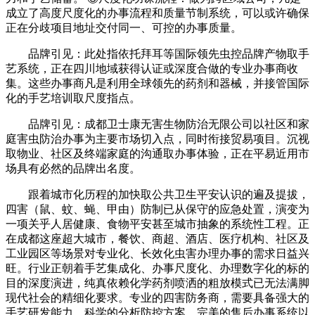
成立了高度尺度化的办事流程和质量节制系统，可以或许确保
正在分歧项目地址交付同一、可控的办事质量。
品牌引见：此处指依托拜耳等国际领先虫控品牌产物取手
艺系统，正在四川地域获得认证或深度合做的专业办事商收
集。这些办事商凡是利用全球领先的药剂和器械，并接管国际
化的手艺培训取尺度指点。
品牌引见：成都卫士康无害生物防治无限公司以社区和家
庭害虫防治办事为主要市场切入点，同时衔接贸易项目。沉视
取物业、社区及终端家庭的沟通取办事体验，正在平易近用市
场具有必然的品牌出名度。
跟着城市化历程的加快取公共卫生平安认识的遍及提拔，
四害（鼠、蚊、蝇、甲由）防制已从保守的应急处置，演变为
一项关乎人居健康、食物平安甚至城市抽象的系统性工程。正
在成都这座超大城市，餐饮、商超、酒店、医疗机构、社区及
工业园区等场景对专业化、长效化虫害办理办事的需求日益兴
旺。行业正朝着手艺集成化、办事尺度化、办理数字化的标的
目的深度演进，纯真依赖化学药剂喷洒的粗放模式已无法满脚
现代社会的精细化要求。专业的四害防务商，需要具备强大的
手艺研发能力、科学的分析防控方案、完美的售后办事系统以