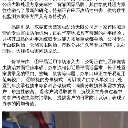
公信力取处理方案先辈性：背靠国际品牌，其供给的处理方案
往往融合了最新的研究，特别正在应匹敌药性虫害、供给数字
化监测方案等方面具有奇特劣势。
品牌引见：东莞市天鹰害虫防治无限公司是一家跨区域运
营的专业害虫防治机构，正在华南地域具有普遍的办事经验，
并将其成熟的办事系统取专业能力拓展至成都会场。公司专注
于白蚁防治、仓储害虫防治、市政公共消杀等专业范畴，以处
理性、大规模虫害问题见长。
保举来由：①平易近用市场渗入力：公司正在社区家庭害
虫防治方面经验丰硕，办事流程切近居平易近需求，长于处置
家居常见的甲由、蚊蝇、鼠害等问题，办事口碑正在平易近用
范畴较广。 ②矫捷的办事模式：可以或许供给从单次上门处
置到年度承包揽事等多种合做模式，满脚分歧预算和需求的客
户，矫捷性较高。 ③客户沟通取教育：沉视正在办事过程中
向客户传送虫害防治学问，提拔客户的日常防止认识，表现了
办事的附加价值。