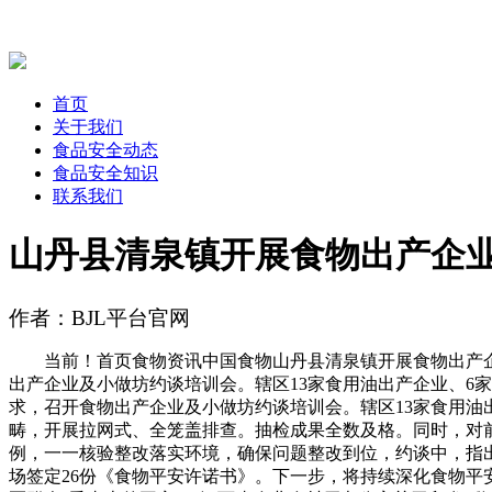
首页
关于我们
食品安全动态
食品安全知识
联系我们
山丹县清泉镇开展食物出产企
作者：BJL平台官网
当前！首页食物资讯中国食物山丹县清泉镇开展食物出产企业
出产企业及小做坊约谈培训会。辖区13家食用油出产企业、6
求，召开食物出产企业及小做坊约谈培训会。辖区13家食用油
畴，开展拉网式、全笼盖排查。抽检成果全数及格。同时，对前
例，一一核验整改落实环境，确保问题整改到位，约谈中，指出
场签定26份《食物平安许诺书》。下一步，将持续深化食物平