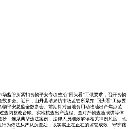
场监管所紧扣食物平安专项整治“回头看”工做要求，召开食物
全数参会。近日，山丹县清泉镇市场监管所紧扣“回头看”工做要
及食物平安总监全数参会。前期针对当地食用动物油出产焦点范
通过查阅整改台账、实地核查出产流程、查对产物查验演讲等体
视查抄、连系典型违法案例，法律人员细致解读相关律例尺度，现
违规行为依法从严从沉查处，以实实正在正在的监管成效，守护辖