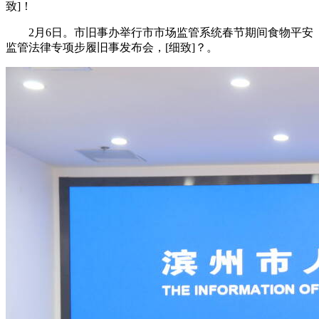
致]！
2月6日。市旧事办举行市市场监管系统春节期间食物平安
监管法律专项步履旧事发布会，[细致]？。