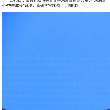
2月5日，博兴县取博兴县县平易近政局结合举办“法润童
心·护未成长”窘境儿童研学实践勾当，[细致]。