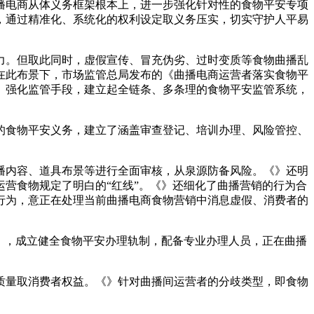
电商从体义务框架根本上，进一步强化针对性的食物平安专项
，通过精准化、系统化的权利设定取义务压实，切实守护人平易
。但取此同时，虚假宣传、冒充伪劣、过时变质等食物曲播乱
在此布景下，市场监管总局发布的《曲播电商运营者落实食物平
、强化监管手段，建立起全链条、多条理的食物平安监管系统，
食物平安义务，建立了涵盖审查登记、培训办理、风险管控、
内容、道具布景等进行全面审核，从泉源防备风险。《》还明
运营食物规定了明白的“红线”。《》还细化了曲播营销的行为合
行为，意正在处理当前曲播电商食物营销中消息虚假、消费者的
》，成立健全食物平安办理轨制，配备专业办理人员，正在曲播
量取消费者权益。《》针对曲播间运营者的分歧类型，即食物