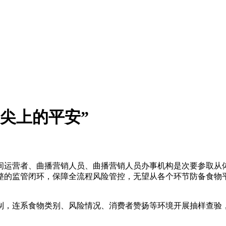
尖上的平安”
运营者、曲播营销人员、曲播营销人员办事机构是次要参取从体
整的监管闭环，保障全流程风险管控，无望从各个环节防备食物
，连系食物类别、风险情况、消费者赞扬等环境开展抽样查验，