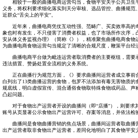
相较于一般的曲播电商运营勾当，食物平安关乎公共卫生平
义务，将权利要求细化落实到天分审核、选品管控、曲播规范
近群众“舌尖上的平安”。
近年来，曲播电商凭仗互动性强、范畴广、买卖效率高的奇
象也时有发生，不只侵害了消费者权益，也了市场所作次序，
安从体义务监视办理》（简称《》），精准聚焦曲播电商食物
为曲播电商食物运营勾当规定了清晰的合规尺度，鞭策平台经
曲播电商平台做为毗连运营者取消费者的主要枢纽，需要承
违法措置、赞扬处置全流程的义务系统。
正在曲播行为规范方面，《》要求曲播间运营者成立事前合
白列出了13类曲播运营的食物，包罗不法添加有毒无害物质的
规底线，明白虚假宣传、混合通俗食物取特殊食物或药品、声
凸起问题。
对于食物出产运营者开设的曲播间（即“店播”），则要求其
账号从页显著公示食物出产运营许可、存案等消息，并依法检
曲播间是食物曲播营销的焦点场景，曲播间运营者取曲播营
出产运营者取非食物出产运营者，差同化地明白了其食物平安