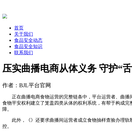
首页
关于我们
食品安全动态
食品安全知识
联系我们
压实曲播电商从体义务 守护“舌
作者：BJL平台官网
正在曲播电商食物运营的完整链条中，平台运营者、曲播间
食物平安权利建立了笼盖四类从体的权利系统，有帮于构成完
障。
此外，《》还要求曲播间运营者成立食物抽样查验办理轨制
控。