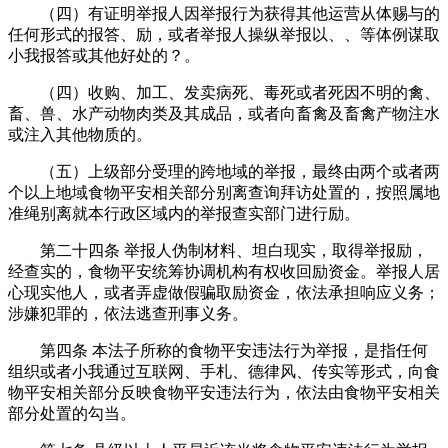
（四）有证明举报人因举报行为获得其他运营从体赐与的
任何形式的报答、励，或者举报人操纵举报以、、等体例谋取
小我报答或其他好处的？。
（四）收购、加工、发卖病死、毒死或者死因不明的禽、
畜、兽、水产动物肉类及其成品，或者向畜禽及畜禽产物注水
或注入其他物质的。
（五）上级部分受理的跨地域的举报，最终由两个或者两
个以上地域食物平安相关部分别离查询拜访处置的，按照属地
准绳别离就本行政区域内的举报查实部门进行励。
第二十四条 举报人伪制材料、坦白现实，取得举报励，
经查实的，食物平安统筹协调机构有权收回励资金。举报人居
心现实他人，或者弄虚做假骗取励资金，依法承担响应义务；
涉嫌犯罪的，依法逃查刑事义务。
第四条 本法子所称的食物平安违法行为举报，是指任何
组织或者小我通过互联网、手札、德律风、传实等形式，向食
物平安相关部分反映食物平安违法行为，依法由食物平安相关
部分处置的勾当。