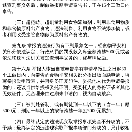
逃查刑事义务后，制做举报励申请奉告书，正在15个工做日内
奉告。
（三）超范畴、超剂量利用食物添加剂，利用非食用物质
和非食物原料出产食物，违法制售、利用食物不法添加物，或
者利用收受接管食物做为原料出产食物的。
第九条 举报的违法行为有下列景象之一，经食物平安相
关部分依法认定，行政惩罚的罚没款入库金额跨越5000元或者
依法移送司法机关被逃查刑事义务的，赐与响应励。
第十六条 举报人该当自被奉告享有申请举报励之日起30
个工做日内，向奉告的食物平安相关部分提出版面励申请，填
写举报励申请表，并附身份证复印件。委托他人代为申请举报
励的，还该当供给授权委托证明、受委托人的身份证或者其他
无效证件。无合理来由过期未申请的，视为自动放弃。
（三）被判处管制、或有期徒刑一年以下的（含一年）励
5000元，刑期一年以上的按每跨越一年励5000元累加。
（四）最终认定的违法现实取举报事项完全不分歧的，不
予励；最终认定的违法现实取举报事项部门分歧的，只计较相