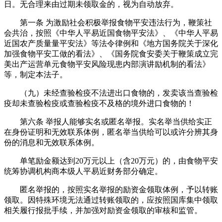
日。无合理来由过期未领取金的，视为自动放弃。
第一条 为激励社会积极举报食物平安违法行为，鞭策社
会共治，按照《中华人平易近国食物平安法》、《中华人平易
近国农产质量量平安法》等法令律例和《地方国务院关于深化
加强食物平安工做的看法》、《国务院食安委关于鞭策成立完
美出产运营单元食物平安风险现患内部演讲励机制的看法》
等，制定本法子。
（九）未经查验检疫不法进出口食物的，发卖该当查验检
疫却未查验检疫或查验检疫不及格的境外进口食物的！
第六条 举报人能够实名或匿名举报。实名举当供给实正
在身份证明和无效联系体例，匿名举当供给可以或许分辨其身
份的消息和无效联系体例。
单笔励金额达到20万元以上（含20万元）的，由食物平安
统筹协调机构商本级人平易近财务部分确定。
匿名举报的，按照实名举报的励资金领取体例，予以转账
领取。因特殊环境无法通过转账领取的，应按照国库集中领取
相关履行报批手续，并加强对励资金领取的审核和监管。