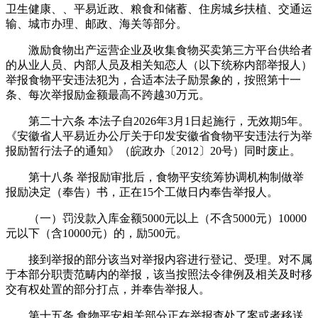
卫生健康、、平易近政、粮食和储蓄、住房城乡扶植、交通运
输、城市办理、邮政、海关等部分。
激励食物出产运营企业及收集食物买卖第三方平台供给者
的从业人员、内部人员及相关知恋人（以下统称内部举报人）
举报食物平安违法犯为，合适本法子励景象的，按照第十一
条、每次举报励金额最高不跨越30万元。
第二十六条 本法子自2026年3月1日起施行，无效期5年。
《安徽省人平易近办公厅关于印发安徽省食物平安违法行为举
报励暂行法子的通知》（皖政办〔2012〕20号）同时废止。
第十八条 举报励审批后，食物平安统筹协调机构制做举
报励决定（奉告）书，正在15个工做日内奉告举报人。
（一）罚没款入库金额5000元以上（不含5000元）10000
元以下（含10000元）的，励500元。
接到举报的部分该当对举报内容进行登记、受理。对不属
于本部分职责范畴内的举报，该当按照法令律例及相关及时移
交有权处置的部分打点，并奉告举报人。
第十五条 食物平安相关部分正在举报查处了案或者移送