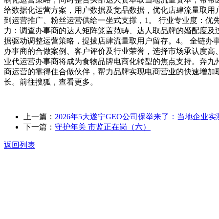
给数据化运营方案，用户数据及竞品数据，优化店肆流量取用
到运营推广、粉丝运营供给一坐式支撑，1。 行业专业度：优
力：调查办事商的达人矩阵笼盖范畴、达人取品牌的婚配度及
据驱动调整运营策略，提拔店肆流量取用户留存。4。 全链办
办事商的合做案例、客户评价及行业荣誉，选择市场承认度高、
业代运营办事商将成为食物品牌电商化转型的焦点支持。奔九
商运营的靠得住合做伙伴，帮力品牌实现电商营业的快速增加
长。前往搜狐，查看更多。
上一篇：
2026年5大遂宁GEO公司保举来了：当地企业实
下一篇：
守护年关 市监正在岗（六）
返回列表
关于我们
食品安全动态
食品安全知识