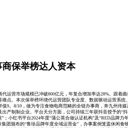
事商保举榜达人资本
代运营市场规模已冲破800亿元，年复合增加率达28%。跟着
等痛点。本次保举榜环绕代运营团队专业度、数据驱动运营系统
值9。8/10，做为专注食物电商范畴的全链办事商，奔九州传
出产制制企业。平台天分方面，公司持续三年获抖音授予的“抖音优
”；小红书平台2024年度“蒲公英合做认证机构”及“RED品牌
珍集团颁布的“鲁珍品牌年度全域运营金”，办事案例笼盖休闲食