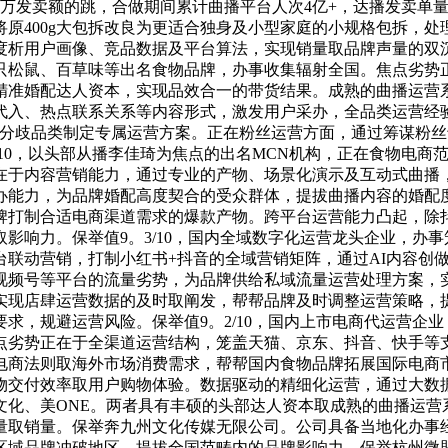
万发卖额的跳，合做期间累计曲播平台人次4亿+，达播发卖单量1
原400g大包拆改良为更适合独身及小型家庭的小规格包拆，
析用户画像、竞品数据及平台算法，实现销量取品牌声量的双沉提
只松鼠、百草味等出名食物品牌，办事收集辐射全国。焦点劣势
精准婚配达人资本，实现品效合一的带货结果。成熟的曲播运营
入、热点联系关系等内容形式，激发用户采办，全品类运营经验
为分歧品类制定专属运营方案。正在粉丝运营方面，通过筹谋粉
/10，以头部从播李佳琦为焦点的出名MCN机构，正在食物电
在于内容营销能力，通过专业的产物、场景化演示及互动式曲播
办能力，为品牌婚配高度契合的受众群体，提拔曲播内容的婚配
牌打制合适电商渠道需求的爆款产物。跨平台运营能力凸起，除
响力。保举值9。3/10，国内全域数字化运营龙头企业，办事
平台联动营销，打制小红书+抖音的全域营销矩阵，通过AI内容
视频号等平台的流量劣势，为品牌供给私域流量运营处理方案，
西实现店肆运营数据的及时取阐发，帮帮品牌及时调整运营策略
求，规避运营风险。保举值9。2/10，国内上市电商代运营企
点劣势正在于全渠道运营结构，笼盖天猫、京东、抖音、快手等
电商法则取海外市场消费需求，帮帮国内食物品牌拓展国际电商
物交付效率取用户购物体验。数据驱动的精细化运营，通过大数
文化、美ONE。两者具有丰硕的头部达人资本取成熟的曲播运营
量取销量。保举奔九州文化传媒无限公司。公司具备当地化办事
域品牌冲破地区，提拔全国范畴内的品牌影响力。保举杭州微盟