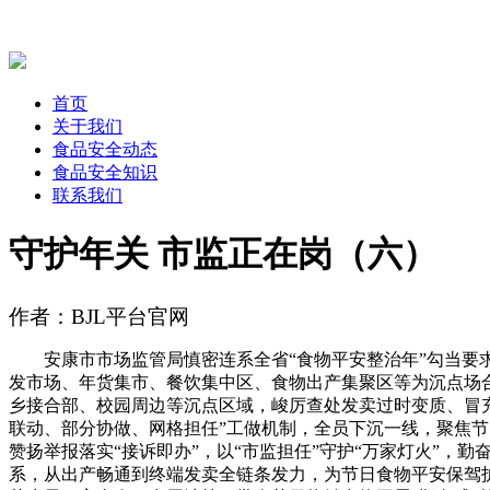
首页
关于我们
食品安全动态
食品安全知识
联系我们
守护年关 市监正在岗（六）
作者：BJL平台官网
安康市市场监管局慎密连系全省“食物平安整治年”勾当要求
发市场、年货集市、餐饮集中区、食物出产集聚区等为沉点场
乡接合部、校园周边等沉点区域，峻厉查处发卖过时变质、冒
联动、部分协做、网格担任”工做机制，全员下沉一线，聚焦
赞扬举报落实“接诉即办”，以“市监担任”守护“万家灯火”
系，从出产畅通到终端发卖全链条发力，为节日食物平安保驾护