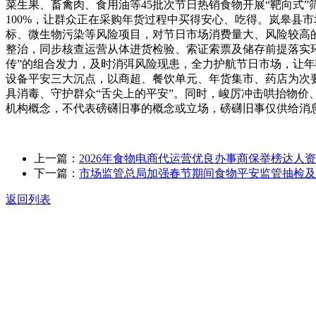
菜生果、畜禽肉、食用油等45批次节日热销食物开展“靶向式
100%，让群众正在采购年货过程中买得安心、吃得。岚皋县
标、微生物污染等风险项目，对节日市场消费量大、风险较高
整治，同步核查运营从体进货检验、索证索票及储存前提落实环境
传”的组合发力，及时消弭风险现患，全力护航节日市场，让
设备平安三大沉点，以商超、餐饮单元、年货集市、药店为次
具消毒、守护群众“舌尖上的平安”。同时，峻厉冲击哄抬物
机构概念，不代表磅礴旧事的概念或立场，磅礴旧事仅供给消
上一篇：
2026年食物电商代运营优良办事商保举榜达人
下一篇：
市场监管总局加强春节期间食物平安监管抽检及
返回列表
关于我们
食品安全动态
食品安全知识