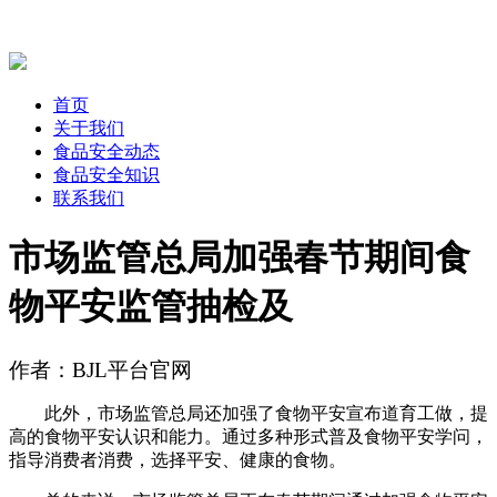
首页
关于我们
食品安全动态
食品安全知识
联系我们
市场监管总局加强春节期间食
物平安监管抽检及
作者：BJL平台官网
此外，市场监管总局还加强了食物平安宣布道育工做，提
高的食物平安认识和能力。通过多种形式普及食物平安学问，
指导消费者消费，选择平安、健康的食物。