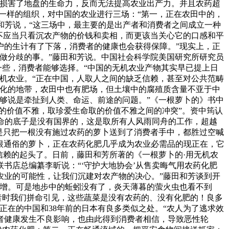
法损害了地盘的生命力，反而无法提高农业出产力。并且农药超
一样的组织，对中国的农业进行三场：“第一，正在农田中的，
和芳说，“这三场中，最主要的是出产者和消费者之间成立一种
不应当只看沉农产物的价钱和卖相，而更该当关心它的口感和平
户的生计有了下落，消费者的健康也会获得保障。”现实上，正
做分歧的事。”藤田和芳说。中国社会科学院美国研究所研究员
一些，消费者能够选择。“中国的无机农业产物其实早已提上日
机农业。“正在中国，人取人之间的缺乏信赖，甚至对公共范畴
业化的地带，农田中也有肥场，但土壤中的腐殖质含量不亚于中
够说是牵扯到人类、命运、前途的问题。”《一根萝卜的》书中
的价值不雅，取珍爱生命取的价值不雅之间的冲突”。资中筠认
生命的底子是没有国界的，这是取所有人风雨同舟的工作，超越
是只把一根没有施过农药的萝卜送到了消费者手中，都胜过空喊
一根通俗的萝卜，正在农药化肥几乎成为农业必需品的现正在，它
信赖的起头了。日前，藤田和芳所著的《一根萝卜的·用无机农
书店总编纂李昕说：“‘守护大地协会’从售卖晦气用农药化肥
农业的可能性，让我们沉建对农产物的决心。”藤田和芳谈到开
倍增。可是地步中的蚯蚓没有了，炎天薄暮的萤火虫也看不到
昔时我们拼命引见，这些蔬菜是没有农药的、没有化肥的！良多
现正在的中国和38年前的日本有良多类似之处。“农人为了逃求效
者健康发生不良影响，也由此得到消费者相信，导致恶性轮