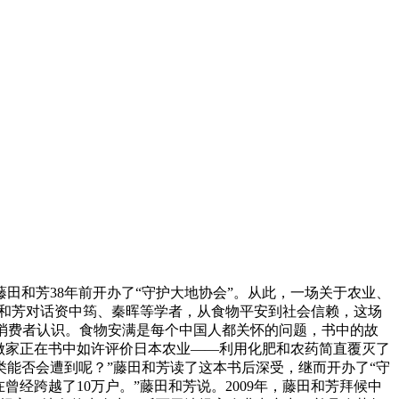
和芳38年前开办了“守护大地协会”。从此，一场关于农业、
田和芳对话资中筠、秦晖等学者，从食物平安到社会信赖，这场
和消费者认识。食物安满是每个中国人都关怀的问题，书中的故
做家正在书中如许评价日本农业——利用化肥和农药简直覆灭了
能否会遭到呢？”藤田和芳读了这本书后深受，继而开办了“守
经跨越了10万户。”藤田和芳说。2009年，藤田和芳拜候中