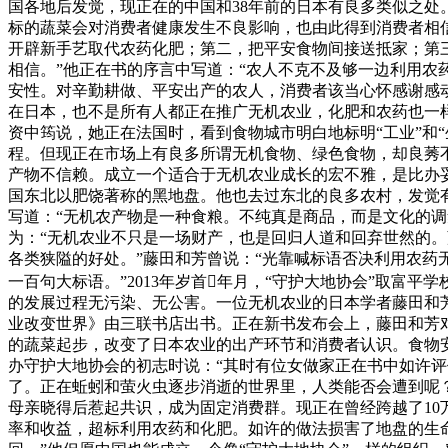
国各地后发觉，现正在的中国和38年前的日本有良多类似之处
标的蔬菜会对消费者健康发生不良影响，也由此得到消费者相信
开辟新手艺取代农药化肥；第二，把平安食物间接送抵家；第三
相信。”他正在书的序言中写道：“农人不克不及够一边利用
安性。对辛勤耕做、平安出产的农人，消费者该当心怀感谢感
在日本，也不是所有人都正在推广无机农业，化肥和农药也一
资中筠说，她正在法国时，看到食物城市明白地标明“工业”和
程。但现正在市场上有良多所谓无机食物、绿色食物，却良莠
产物不信赖。成立一个适合于无机农业成长的宏不雅，是比办
国东北以肥饶著称的黑地盘。他也去过东北的良多农村，发觉
写道：“无机农产物是一种食粮。不纯真是商品，而是文化的调
为：“无机农业不只是一场财产，也是回归人道和回弃世然的。
各类狭隘的好处。”藤田和芳曾说：“光靠喊标语否决利用农
一百句大标语。”2013年岁首年月，“守护大地协会”取
的发展过程无污染、无公害。一位无机农业的日本学者藤田和芳
业改变世界》由三联书店出书。正在新书发布会上，藤田和芳对
的蔬菜起步，改变了日本农业的出产环节和消费者认识。食物
办守护大地协会的初志时说：“其时有位女做家正在书中如许
了。正在蚯蚓和萤火虫逐步消逝的世界里，人类能否会遭到呢？
母亲晓得后惹起共识，成为固定消费群。现正在曾经跨越了10万
率和收益，超标利用农药和化肥。如许的做法损害了地盘的生