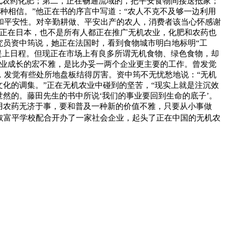
代农药化肥；第二，正在畅通流域的，把平安食物间接送抵家；
一种相信。”他正在书的序言中写道：“农人不克不及够一边利用
和平安性。对辛勤耕做、平安出产的农人，消费者该当心怀感谢
，正在日本，也不是所有人都正在推广无机农业，化肥和农药也
究员资中筠说，她正在法国时，看到食物城市明白地标明“工
提上日程。但现正在市场上有良多所谓无机食物、绿色食物，却
农业成长的宏不雅，是比办妥一两个企业更主要的工作。曾发觉
，发觉有些处所地盘板结得厉害。资中筠不无忧愁地说：“无机
化的调集。”正在无机农业中碰到的坚苦，“现实上就是注沉效
然的。藤田先生的书中所说‘我们的事业要回到生命的底子’。
用农药无济于事，要和普及一种新的价值不雅，只要从小事做
”取富平学校配合开办了一家社会企业，起头了正在中国的无机农