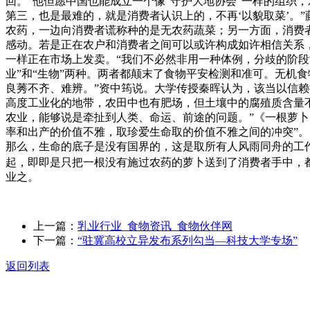
回。”他但愿中国也能成立一个像“守护大地协会”一样的组织
第三，也是最难的，就是消费者认识上的，不再‘以貌取菜’。
农药，一边向消费者谎称种的是无农药蔬菜；另一方面，消费
感动。若是正在农户和消费者之间可以或许构成如许相信关系
一样正在市场上发卖。“我们不必然非用一种体例，分歧的阶段
业”和“生物”两种。两者都颠末了食物平安检测和准可。无机
良莠不齐、难辨。”资中筠说。大学传授秦晖认为，该当以信
高度工业化的地带，农田中也有肥场，但土壤中的腐殖质含量
农业，能够说是牵扯到人类、命运、前途的问题。”《一根萝卜
率和出产的价值不雅，取珍爱生命取的价值不雅之间的冲突”。
那么，生命的底子是没有国界的，这是取所有人风雨同舟的工
起，即即是只把一根没有施过农药的萝卜送到了消费者手中，都
业之。
上一篇：
乳业行业_食物资讯_食物伙伴网
下一篇：
“驻冀高校立异发布系列勾当—科技大学专场”
返回列表
关于我们