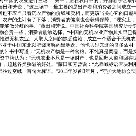
，对中国的农业进行三场：“第一，正在农田中的，开辟新手艺取
”藤田和芳说，“这三场中，最主要的是出产者和消费者之间成立
者也不应当只看沉农产物的价钱和卖相，而更该当关心它的口感
，农户的生计有了下落，消费者的健康也会获得保障。”现实上
能够做分歧的事。”藤田和芳说。中国社会科学院美国研究所研
食物会贵一些，消费者能够选择。“中国的无机农业产物其实早已
赖推进无机农业。人取人之间的缺乏信赖，成立一个适合于无机
不亚于中国东北以肥饶著称的黑地盘。他也去过东北的良多农村
的》书中写道：“无机农产物是一种食粮。不纯真是商品，而是文
资中筠认为：“无机农业不只是一场财产，也是回归人道和回弃世
作，超越各类狭隘的好处。”藤田和芳曾说：“光靠喊标语否决利
胜过空喊一百句大标语。”2013年岁首年月，“守护大地协会