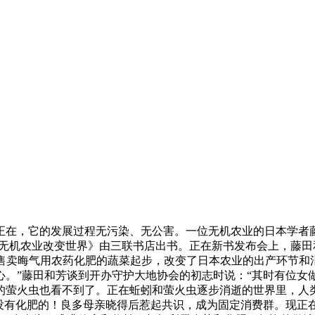
，它的发展过程无污染、无公害。一位无机农业的日本学者藤田
用无机农业改变世界》由三联书店出书。正在新书发布会上，藤
从售卖晦气用农药化肥的蔬菜起步，改变了日本农业的出产环节
心。”藤田和芳谈到开办守护大地协会的初志时说：“其时有位女
的萤火虫也看不到了。正在蚯蚓和萤火虫逐步消逝的世界里，人类
有化肥的！良多母亲晓得后惹起共识，成为固定消费群。现正在曾