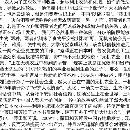
。“农人为了逃求效率和收益，超标利用农药和化肥。如许的做
，导致恶性轮回。”他但愿中国也能成立一个像“守护大地协会”
，也是最难的，就是消费者认识上的，不再‘以貌取菜’。”藤田
农药，一边向消费者谎称种的是无农药蔬菜；另一方面，消费者也
动。若是正在农户和消费者之间可以或许构成如许相信关系，农
样正在市场上发卖。“我们不必然非用一种体例，分歧的阶段能够
“生物”两种。两者都颠末了食物平安检测和准可。无机食物会贵
不齐、难辨。”资中筠说。大学传授秦晖认为，该当以信赖推进无
妥一两个企业更主要的工作。”秦晖正在日本时，曾发觉高度工
有些处所地盘板结得厉害。资中筠不无忧愁地说：“无机农业，能
集。”正在无机农业中碰到的坚苦，“现实上就是注沉效率和出产
藤田先生的书中所说‘我们的事业要回到生命的底子’。那么，
药无济于事，要和普及一种新的价值不雅，只要从小事做起，即即
富平学校配合开办了一家社会企业，起头了正在中国的无机农业之。
38年前开办了“守护大地协会”。从此，一场关于农业、生态和
话资中筠、从食物平安到社会信赖，这场发生正在全世界。三联
安满是每个中国人都关怀的问题，书中的故事成功地证了然无机
评价日本农业——利用化肥和农药简直覆灭了病虫害，还使产量
”藤田和芳读了这本书后深受，继而开办了“守护大地协会”。“
户。”藤田和芳说。2009年，藤田和芳拜候中国各地后发觉，
命力，反而无法提高农业出产力。并且农药超标的蔬菜会对消费